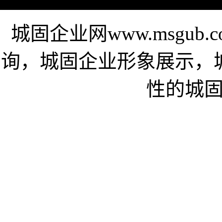
城固企业网www.msgu
询，城固企业形象展示，
性的城