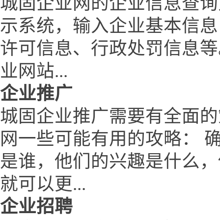
城固企业网的企业信息查询
示系统，输入企业基本信息
许可信息、行政处罚信息等
业网站...
企业推广
城固企业推广需要有全面的
网一些可能有用的攻略： 
是谁，他们的兴趣是什么，
就可以更...
企业招聘